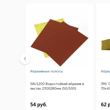
Абразивные полосы
Абра
бразив в
SIA/1200 Водостойкий абразив в
3M/ 
50)
листах 230Х280мм (50/500)
70х42
54 руб.
62 