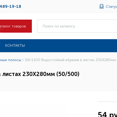
 489-19-18
Статус
аталог товаров
КОНТАКТЫ
вные полосы
/
SIA/1200 Водостойкий абразив в листах 230Х280мм 
в листах 230Х280мм (50/500)
54 ру