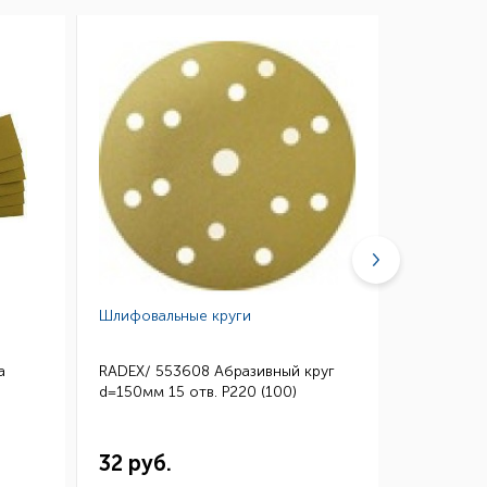
Шлифовальные круги
Губки абр
а
RADEX/ 553608 Абразивный круг
3M/ 0260
d=150мм 15 отв. Р220 (100)
Микротонк
115*140 (
32 руб.
144 ру