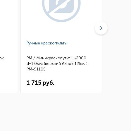
Ручные краскопульты
Шланги и 
ок
РМ / Миникраскопульт H-2000
РМ / Быст
d=1.0мм (верхний бачок 125мл),
PROFI под
РМ-91105
1 715 руб.
873 ру