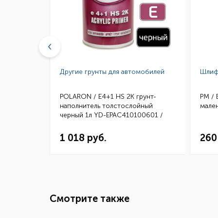
Другие грунты для автомобилей
Шлиф
ловый
POLARON / E4+1 HS 2K грунт-
РМ /
7кг (2)
наполнитель толстослойный
мале
черный 1л YD-EPAC410100601 /
10411001 (6)
1 018 руб.
260
Смотрите также