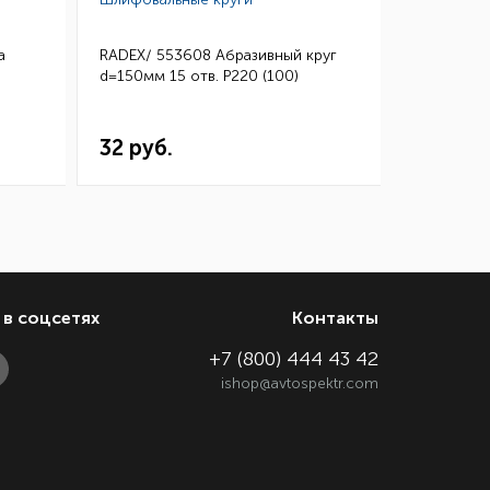
а
RADEX/ 553608 Абразивный круг
3M/ 0260
d=150мм 15 отв. Р220 (100)
Микротонк
115*140 (
32 руб.
144 ру
в соцсетях
Контакты
+7 (800) 444 43 42
ishop@avtospektr.com