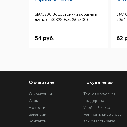
бразив в
SIA/1200 Водостойкий абразив в
3M/ 
50)
листах 230Х280мм (50/500)
70х42
54 руб.
62 
О магазине
Покупателям
О компании
Технологическая
Отзывы
поддержка
Новости
Учебный класс
Вакансии
Написать директору
Контакты
Как сделать заказ