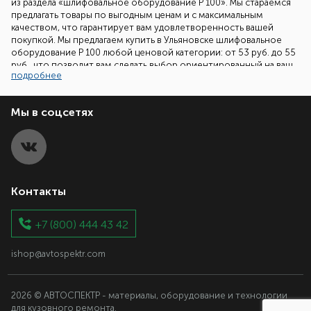
из раздела «шлифовальное оборудование Р 100». Мы стараемся
предлагать товары по выгодным ценам и с максимальным
качеством, что гарантирует вам удовлетворенность вашей
покупкой. Мы предлагаем купить в Ульяновске шлифовальное
оборудование Р 100 любой ценовой категории: от 53 руб. до 55
руб., что позволит вам сделать выбор ориентированный на ваш
подробнее
бюджет.
Наши специалисты всегда готовы помочь вам подобрать
Мы в соцсетях
необходимый товар. Все что вам надо сделать - это позвонить
нам по бесплатному телефонному номеру 8 (800) 700-86-08 и
задать ваш вопрос.
Контакты
+7 (800) 444 43 42
ishop@avtospektr.com
2026 © АВТОСПЕКТР - материалы, оборудование и технологии
для кузовного ремонта.